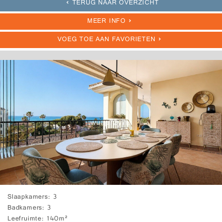
TERUG NAAR OVERZICHT
MEER INFO
VOEG TOE AAN FAVORIETEN
Slaapkamers
3
Badkamers
3
Leefruimte
140m²