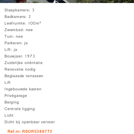
Slaapkamers
3
Badkamers
2
Leefruimte
100m²
Zwembad
nee
Tuin
nee
Parkeren
ja
Lift
ja
Bouwjaar
1973
Zuidelijke oriëntatie
Renovatie nodig
Beglaasde terrassen
Lift
Ingebouwde kasten
Privégarage
Berging
Centrale ligging
Licht
Dicht bij openbaar vervoer
Ref.nr: RSOR5388772