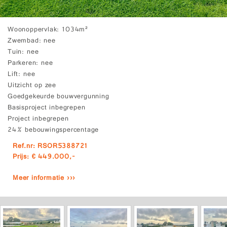
Woonoppervlak
1034m²
Zwembad
nee
Tuin
nee
Parkeren
nee
Lift
nee
Uitzicht op zee
Goedgekeurde bouwvergunning
Basisproject inbegrepen
Project inbegrepen
24% bebouwingspercentage
Ref.nr: RSOR5388721
Prijs: € 449.000,-
Meer informatie ›››