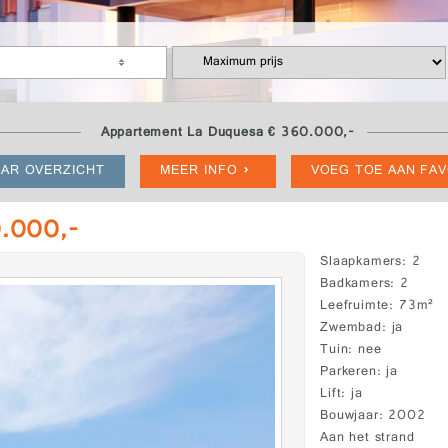
Appartement La Duquesa € 360.000,-
AR OVERZICHT
MEER INFO
VOEG TOE AAN FA
0.000,-
Slaapkamers
2
Badkamers
2
Leefruimte
73m²
Zwembad
ja
Tuin
nee
Parkeren
ja
Lift
ja
Bouwjaar
2002
Aan het strand