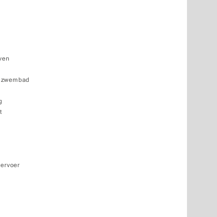
aven
k zwembad
g
t
vervoer