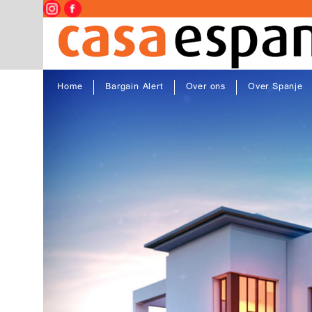
Home
Bargain Alert
Over ons
Over Spanje