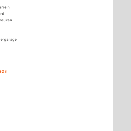
errein
erd
 keuken
eergarage
923