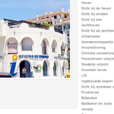
Haven
Dicht bij de haven
Dicht bij winkels
Dicht bij zee
Jachthaven
Dicht bij de jachth
Urbanisatie
Gemeenschappelij
Airconditioning
Centrale verwarmin
Panoramisch uitzich
Stedelijk uitzicht
Overdekt terras
Lift
Ingebouwde kasten
Dicht bij openbaar 
Privéterras
Bijkeuken
Badkamer en suite
Jacuzzi