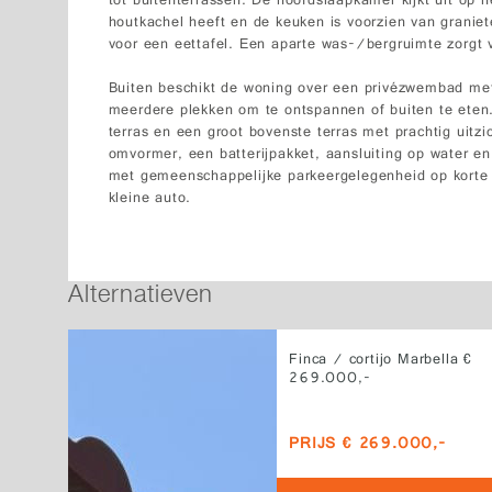
tot buitenterrassen. De hoofdslaapkamer kijkt uit op
houtkachel heeft en de keuken is voorzien van granie
voor een eettafel. Een aparte was-/bergruimte zorgt 
Buiten beschikt de woning over een privézwembad met
meerdere plekken om te ontspannen of buiten te eten. 
terras en een groot bovenste terras met prachtig uitzi
omvormer, een batterijpakket, aansluiting op water en 
met gemeenschappelijke parkeergelegenheid op korte 
kleine auto.
Alternatieven
Finca / cortijo Marbella €
269.000,-
PRIJS € 269.000,-