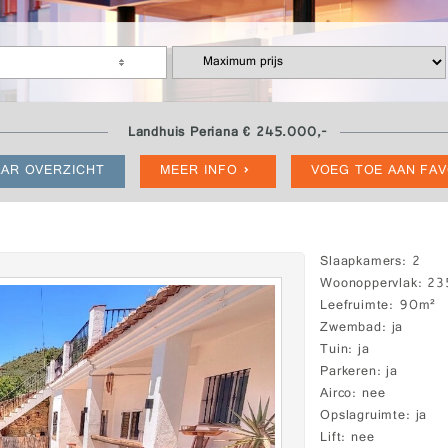
Landhuis Periana € 245.000,-
AR OVERZICHT
MEER INFO
VOEG TOE AAN FA
Slaapkamers
2
Woonoppervlak
23
Leefruimte
90m²
Zwembad
ja
Tuin
ja
Parkeren
ja
Airco
nee
Opslagruimte
ja
Lift
nee