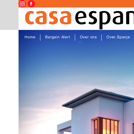
Home
Bargain Alert
Over ons
Over Spanje