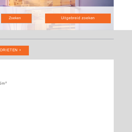
Uitgebreid zoeken
VORIETEN
5m²