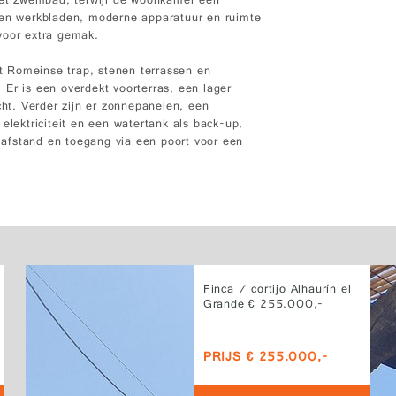
 het zwembad, terwijl de woonkamer een
ten werkbladen, moderne apparatuur en ruimte
voor extra gemak.
 Romeinse trap, stenen terrassen en
Er is een overdekt voorterras, een lager
cht. Verder zijn er zonnepanelen, een
elektriciteit en een watertank als back-up,
afstand en toegang via een poort voor een
Finca / cortijo Alhaurín el
Grande € 255.000,-
PRIJS € 255.000,-