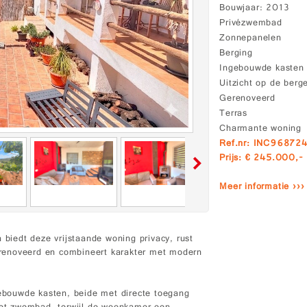
Bouwjaar
2013
Privézwembad
Zonnepanelen
Berging
Ingebouwde kasten
Uitzicht op de berg
Gerenoveerd
Terras
Charmante woning
Ref.nr: INC96872
Prijs: € 245.000,-
Meer informatie ›››
 biedt deze vrijstaande woning privacy, rust
gerenoveerd en combineert karakter met modern
bouwde kasten, beide met directe toegang