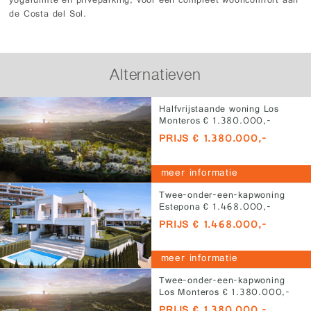
yogaruimte en privéparking, voor een compleet wooncomfort aan
de Costa del Sol.
Alternatieven
Halfvrijstaande woning Los
Monteros € 1.380.000,-
PRIJS € 1.380.000,-
meer informatie
Twee-onder-een-kapwoning
Estepona € 1.468.000,-
PRIJS € 1.468.000,-
meer informatie
Twee-onder-een-kapwoning
Los Monteros € 1.380.000,-