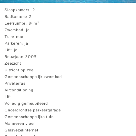
Slaapkamers
2
Badkamers
2
Leefruimte
84m²
Zwembad
ja
Tuin
nee
Parkeren
ja
Lift
ja
Bouwjaar
2005
Zeezicht
Uitzicht op zee
Gemeenschappelijk zwembad
Privéterras
Airconditioning
Lift
Volledig gemeubileerd
Ondergrondse parkeergarage
Gemeenschappelijke tuin
Marmeren vloer
Glasvezelinternet