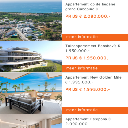
Appartement op de begane
grond Cabopino €
2.080.000,-
PRIJS € 2.080.000,-
meer informatie
Tuinappartement Benahavís €
1.950.000,-
PRIJS € 1.950.000,-
meer informatie
Appartement New Golden Mile
€ 1.995.000,-
PRIJS € 1.995.000,-
meer informatie
Appartement Estepona €
2.090.000,-