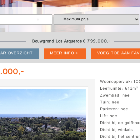
Bouwgrond Los Arqueros € 799.000,-
AR OVERZICHT
MEER INFO
VOEG TOE AAN FA
.000,-
Woonoppervlak
10
Leefruimte
612m²
Zwembad
nee
Tuin
nee
Parkeren
nee
Lift
nee
Dicht bij de golfbaa
Dicht bij winkels
Dicht bij het centr