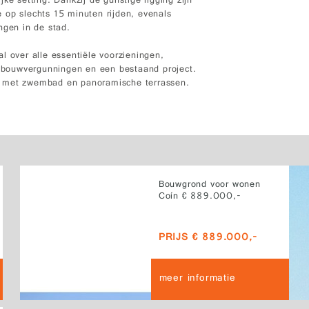
ke setting. Dankzij de gunstige ligging zijn
 op slechts 15 minuten rijden, evenals
ngen in de stad.
 al over alle essentiële voorzieningen,
et bouwvergunningen en een bestaand project.
g met zwembad en panoramische terrassen.
Bouwgrond voor wonen
Coín € 889.000,-
PRIJS € 889.000,-
meer informatie