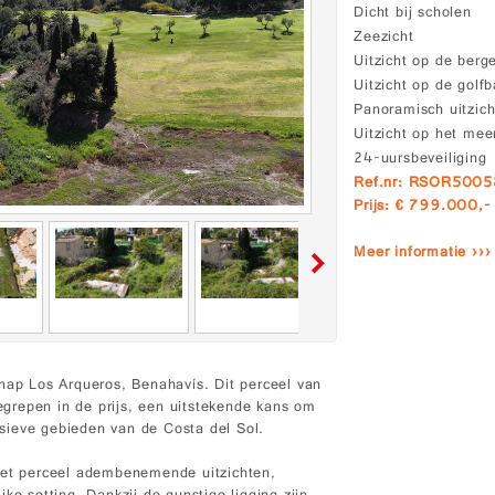
Dicht bij scholen
Zeezicht
Uitzicht op de berg
Uitzicht op de golf
Panoramisch uitzich
Uitzicht op het mee
24-uursbeveiliging
Ref.nr: RSOR500
Prijs: € 799.000,-
Meer informatie ›››
chap Los Arqueros, Benahavís. Dit perceel van
grepen in de prijs, een uitstekende kans om
sieve gebieden van de Costa del Sol.
 het perceel adembenemende uitzichten,