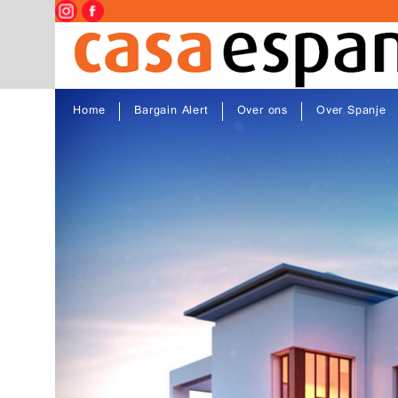
Home
Bargain Alert
Over ons
Over Spanje