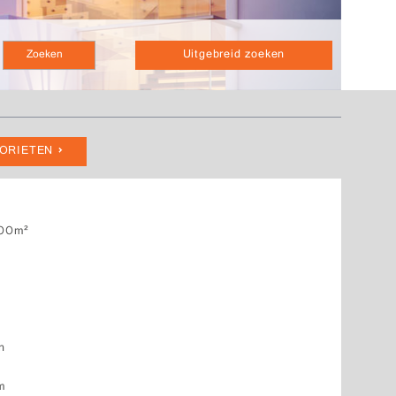
Uitgebreid zoeken
VORIETEN
00m²
n
um