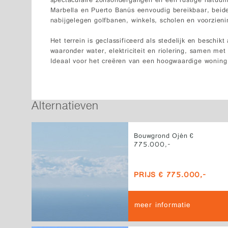
spectaculaire zonsondergangen en een rustige natuurlij
Marbella en Puerto Banús eenvoudig bereikbaar, beide
nabijgelegen golfbanen, winkels, scholen en voorzieni
Het terrein is geclassificeerd als stedelijk en beschikt
waaronder water, elektriciteit en riolering, samen m
Ideaal voor het creëren van een hoogwaardige wonin
Alternatieven
Bouwgrond Ojén €
775.000,-
PRIJS € 775.000,-
meer informatie