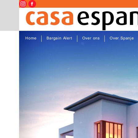
Home
Bargain Alert
Over ons
Over Spanje