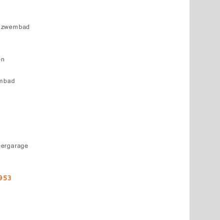
k zwembad
en
embad
eergarage
953