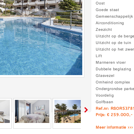
Oost
Goede staat
Gemeenschappelij
Airconditioning
Zeezicht
Uitzicht op de berg
Uitzicht op de tuin
Uitzicht op het zw
Lift
Marmeren vloer
Dubbele beglazing
Glasvezel
Omheind complex
Ondergrondse park
Voordelig
Golfbaan
Ref.nr: RSOR5378
Prijs: € 259.000,-
Meer informatie ›››