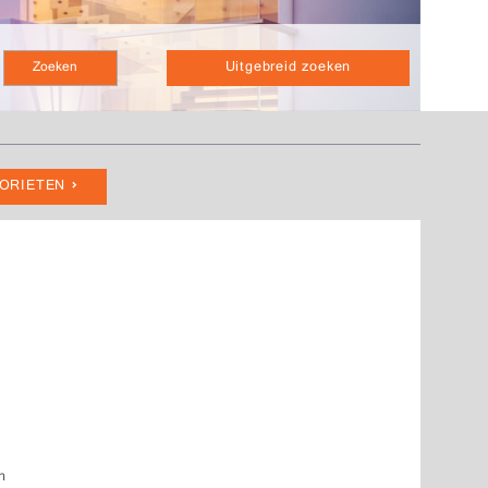
Uitgebreid zoeken
VORIETEN
n