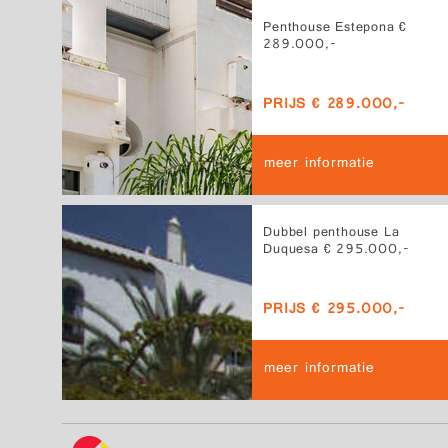
Penthouse Estepona €
289.000,-
PRIJS € 289.000,-
meer informatie
Dubbel penthouse La
Duquesa € 295.000,-
PRIJS € 295.000,-
meer informatie