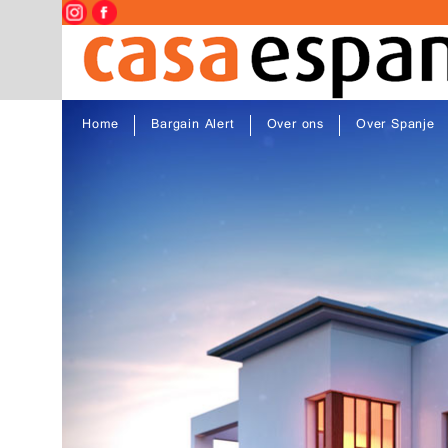
Home
Bargain Alert
Over ons
Over Spanje