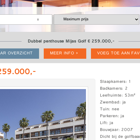
Dubbel penthouse Mijas Golf € 259.000,-
AR OVERZICHT
MEER INFO
VOEG TOE AAN FA
 259.000,-
Slaapkamers
1
Badkamers
2
Leefruimte
53m²
Zwembad
ja
Tuin
nee
Parkeren
ja
Lift
ja
Bouwjaar
2007
Dicht bij de golfbaa